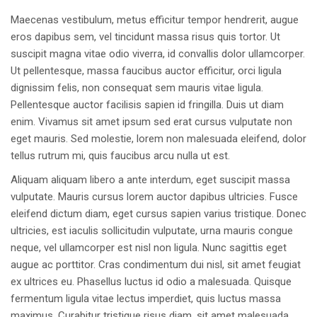
Maecenas vestibulum, metus efficitur tempor hendrerit, augue
eros dapibus sem, vel tincidunt massa risus quis tortor. Ut
suscipit magna vitae odio viverra, id convallis dolor ullamcorper.
Ut pellentesque, massa faucibus auctor efficitur, orci ligula
dignissim felis, non consequat sem mauris vitae ligula.
Pellentesque auctor facilisis sapien id fringilla. Duis ut diam
enim. Vivamus sit amet ipsum sed erat cursus vulputate non
eget mauris. Sed molestie, lorem non malesuada eleifend, dolor
tellus rutrum mi, quis faucibus arcu nulla ut est.
Aliquam aliquam libero a ante interdum, eget suscipit massa
vulputate. Mauris cursus lorem auctor dapibus ultricies. Fusce
eleifend dictum diam, eget cursus sapien varius tristique. Donec
ultricies, est iaculis sollicitudin vulputate, urna mauris congue
neque, vel ullamcorper est nisl non ligula. Nunc sagittis eget
augue ac porttitor. Cras condimentum dui nisl, sit amet feugiat
ex ultrices eu. Phasellus luctus id odio a malesuada. Quisque
fermentum ligula vitae lectus imperdiet, quis luctus massa
maximus. Curabitur tristique risus diam, sit amet malesuada