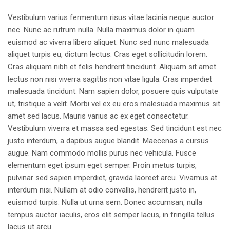
Vestibulum varius fermentum risus vitae lacinia neque auctor
nec. Nunc ac rutrum nulla. Nulla maximus dolor in quam
euismod ac viverra libero aliquet. Nunc sed nunc malesuada
aliquet turpis eu, dictum lectus. Cras eget sollicitudin lorem.
Cras aliquam nibh et felis hendrerit tincidunt. Aliquam sit amet
lectus non nisi viverra sagittis non vitae ligula. Cras imperdiet
malesuada tincidunt. Nam sapien dolor, posuere quis vulputate
ut, tristique a velit. Morbi vel ex eu eros malesuada maximus sit
amet sed lacus. Mauris varius ac ex eget consectetur.
Vestibulum viverra et massa sed egestas. Sed tincidunt est nec
justo interdum, a dapibus augue blandit. Maecenas a cursus
augue. Nam commodo mollis purus nec vehicula. Fusce
elementum eget ipsum eget semper. Proin metus turpis,
pulvinar sed sapien imperdiet, gravida laoreet arcu. Vivamus at
interdum nisi. Nullam at odio convallis, hendrerit justo in,
euismod turpis. Nulla ut urna sem. Donec accumsan, nulla
tempus auctor iaculis, eros elit semper lacus, in fringilla tellus
lacus ut arcu.